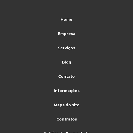
Serviços de terceirização de recepção
Serviços terceirizados de limpeza
Home
Serviços terceirizados de portaria
Empresa
Serviços terceirizados de portaria e limpeza
Serviços de vigilância e segurança patrimonial
Serviços
Sistema de monitoramento para cftv
Blog
Terceirização limpeza
Contato
Terceirização de limpeza para condomínio
Terceirização de limpeza e conservação
Informações
Terceirização de limpeza industrial
Mapa do site
Terceirização de limpeza e portaria
Contratos
Terceirização de limpeza preço
Terceirização de limpeza predial