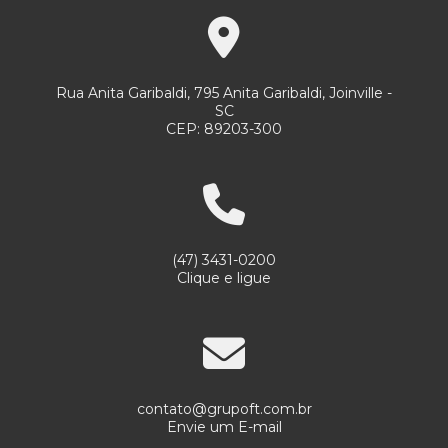
Serviços de limpeza e conservação empresas
Serviços de limpeza empresas
Rua Anita Garibaldi, 795 Anita Garibaldi, Joinville -
Serviços de limpeza e jardinagem
SC
CEP: 89203-300
Serviços de portaria 24 horas
Serviços de portaria e limpeza
Serviços de portaria limpeza e conservação
Serviços de portaria e recepção
(47) 3431-0200
Serviços de portaria remota
Clique e ligue
Serviços de portaria e segurança
Serviços de portaria e vigilância
Serviços de recepção e portaria
contato@grupoft.com.br
Serviços de terceirização de portaria
Envie um E-mail