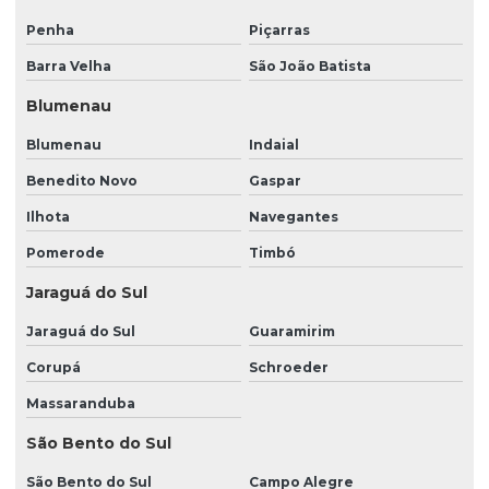
Penha
Piçarras
Empresas terceirizadas de portaria e limpeza
Barra Velha
São João Batista
Imagens de monitoramento
Blumenau
Imagens de monitoramento por câmeras
Blumenau
Indaial
Limpeza condomínios escritórios
Benedito Novo
Gaspar
Limpeza de condomínios preços
Ilhota
Navegantes
Limpeza e conservação de ambientes
Pomerode
Timbó
Limpeza e conservação de condomínios
Jaraguá do Sul
Limpeza e conservação predial
Jaraguá do Sul
Guaramirim
Limpeza e portaria
Corupá
Schroeder
Limpeza predial em condomínio
Massaranduba
Limpeza predial externa
São Bento do Sul
Limpeza predial terceirizada
São Bento do Sul
Campo Alegre