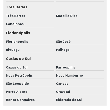
Três Barras
Prestação de serviços de portaria e limpeza
Três Barras
Marcílio Dias
Prestação de serviços de segurança e vigilância
Canoinhas
-
Prestação de serviços de vigilância
Florianópolis
Prestação de serviços de vigilância patrimonial
Florianópolis
São José
Prestação de serviços de vigilância segurança patrimonial
Biguaçu
Palhoça
Quanto custa portaria remota
Caxias do Sul
Recepção e portaria
Caxias do Sul
Farroupilha
Recepção e segurança em portarias
Nova Petrópolis
Novo Hamburgo
Recepção serviços gerais
São Leopoldo
Canoas
Recepção terceirizada
Porto Alegre
Gravataí
Recepção vigilância
Bento Gongalves
Eldorado do Sul
Segurança portaria