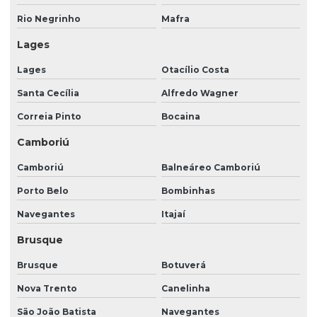
Monitoramento de cftv
Rio Negrinho
Mafra
Monitoramento portaria remota
Lages
Orçamento portaria remota
Lages
Otacílio Costa
Orçamento vigilância patrimonial
Santa Cecília
Alfredo Wagner
Portaria 24 horas
Correia Pinto
Bocaina
Portaria 24 horas preço
Camboriú
Portaria 24 horas terceirizada
Camboriú
Balneáreo Camboriú
Preço de portaria 24 horas
Porto Belo
Bombinhas
Preço de portaria remota
Navegantes
Itajaí
Brusque
Prestação de serviço de recepção
Prestação de serviços de limpeza
Brusque
Botuverá
Nova Trento
Canelinha
Prestação de serviços de limpeza e conservação
São João Batista
Navegantes
Prestação de serviços de portaria