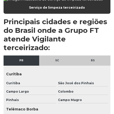
Empresa de recepcionista
Serviço de limpeza terceirizado
Empresa de recepcionista terceirizada
Principais cidades e regiões
Empresa de serviços de portaria
do Brasil onde a Grupo FT
Empresa de terceirização de limpeza
atende Vigilante
Empresa de terceirização de serviços de limpeza
terceirizado:
Empresa terceirizada de limpeza e segurança
PR
SC
RS
Empresa terceirizada recepção
Empresa terceirizada recepcionista
Curitiba
Empresa de vigilância patrimonial
Curitiba
São José dos Pinhais
Empresa de vigilante escolta armada
Campo Largo
Colombo
Empresa de zeladoria e portaria
Pinhais
Campo Magro
Empresas de limpeza e conservação
Telêmaco Borba