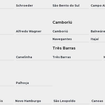
Schroeder
São Bento do Sul
Campo A
Camboriú
Alfredo Wagner
Camboriú
Balneár
Navegantes
Itajaí
Três Barras
Canelinha
Três Barras
Palhoça
is
Novo Hamburgo
São Leopoldo
Canoas