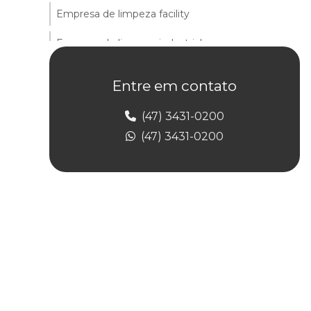
Empresa de limpeza facility
Empresa de limpeza industrial
Empresa de limpeza predial
Entre em contato
Empresa de limpeza predial terceirizada
(47) 3431-0200
Empresa de limpeza de prédios
(47) 3431-0200
Empresa de limpeza profissional
Empresa de limpeza de vidros e fachadas
Empresa de limpeza e zeladoria
Empresa de portaria de condomínio
Empresa de portaria e controlador de acesso
Empresa de portaria e limpeza