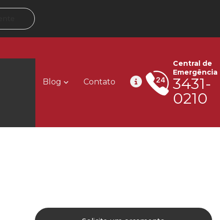
ente
Central de
Emergência
3431-
Blog
Contato
0210