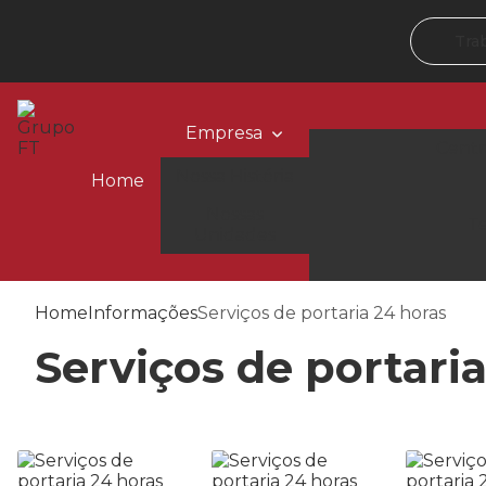
Tra
Empresa
Centr
Nossa História
Home
Nossas
Te
Unidades
Home
Informações
Serviços de portaria 24 horas
Serviços de portari