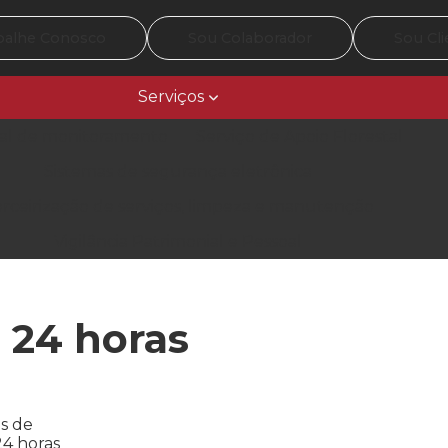
balhe Conosco
Sou Colaborador
Sou Cli
Serviços
al de monitoramento
Serviço de Apoio Florestal
Sistemas de segurança eletrônica
rceirização de serviços, limpeza e manutenção
Vigilância Patrimonial e Pessoal
a 24 horas