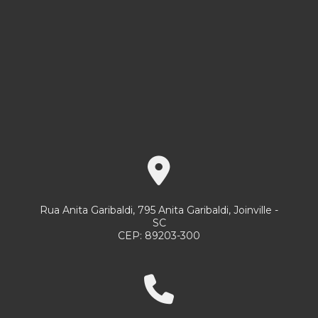
Novidades Sesmt
O Que É Uma Central De Monitoramento?
Onde Está Sua Segurança?
Por Que Investir Em Equipamentos De Segurança
De Qualidade É Uma Escolha Inteligente
Por que os serviços do Grupo FT são essenciais para a
gestão de condomínios?
Por Que Terceirizar Serviços Pode Ser A Melhor
Decisão Para Sua Empresa?
Rua Anita Garibaldi, 795 Anita Garibaldi, Joinville -
SC
Relatório de Transparência e Igualdade Salarial de
CEP: 89203-300
Mulheres e Homens - 1º Semestre 2026
Sac
Segurança Ao Dirigir: 7 Dicas De Cuidado No Trânsito