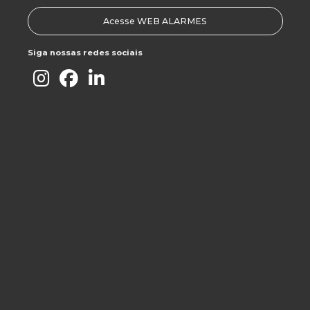
Ginástica Laboral
Acesse WEB ALARMES
Grupo Ft 25 Anos Histórias De Valor
Siga nossas redes sociais
Grupo Ft Em Destaque!
Grupo Ft Na Expogestão 2017
Grupo Ft, 25 Anos. Aprendizado, Desafios E
Conquistas.
Jantar De Posse Ajorpeme
Joinville – 166 Anos
Lei Da Terceirização
Nadoville/Grupo Ft, Desafiando Limites!
Não Erre Ao Contratar Uma Empresa De Segurança?