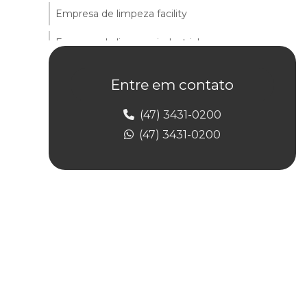
Empresa de limpeza facility
Empresa de limpeza industrial
Empresa de limpeza predial
Entre em contato
Empresa de limpeza predial terceirizada
(47) 3431-0200
Empresa de limpeza de prédios
(47) 3431-0200
Empresa de limpeza profissional
Empresa de limpeza de vidros e fachadas
Empresa de limpeza e zeladoria
Empresa de portaria de condomínio
Empresa de portaria e controlador de acesso
Empresa de portaria e limpeza