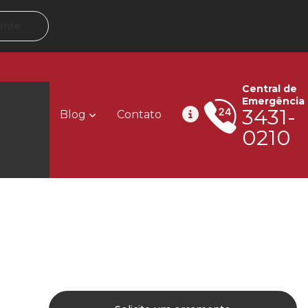
ente
Central de
Emergência
3431-
Blog
Contato
0210