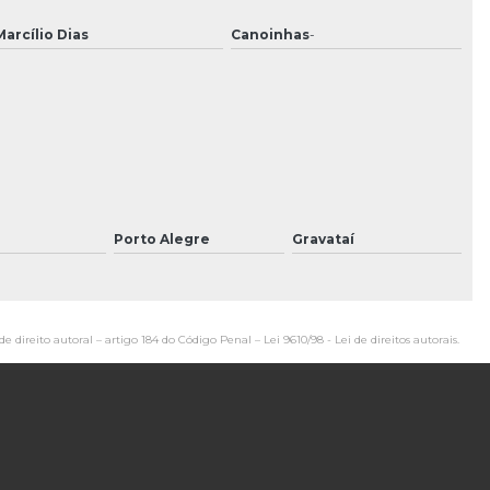
Limpeza predial em condomínio
Marcílio Dias
Canoinhas
-
Limpeza predial externa
Limpeza predial terceirizada
Monitoramento de cftv
Monitoramento portaria remota
Orçamento portaria remota
Porto Alegre
Gravataí
Orçamento vigilância patrimonial
Portaria 24 horas
de direito autoral – artigo 184 do Código Penal –
Lei 9610/98 - Lei de direitos autorais
.
Portaria 24 horas preço
Portaria 24 horas terceirizada
Preço de portaria 24 horas