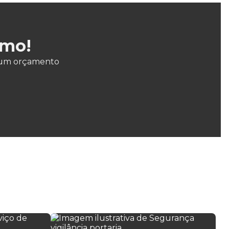
Empresa de terceirização de limpeza
Empresa de terceirização de serviços de limpeza
smo!
Empresa terceirizada de limpeza e segurança
ar um orçamento
Empresa terceirizada recepção
Empresa terceirizada recepcionista
Empresa de vigilância patrimonial
Empresa de vigilante escolta armada
Empresa de zeladoria e portaria
Empresas de limpeza e conservação
Empresas de limpeza e portaria
Empresas de limpeza portaria e segurança