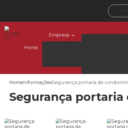
Tra
Empresa
Centr
Nossa História
Home
Nossas
Te
Unidades
Home
Informações
Segurança portaria de condomín
Segurança portaria