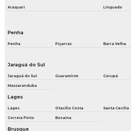
Araquari
Linguado
Penha
Penha
Piçarras
Barra Velha
Jaraguá do Sul
Jaraguá do Sul
Guaramirim
Corupá
Massaranduba
Lages
Lages
Otacílio Costa
Santa Cecília
Correia Pinto
Bocaina
Brusque