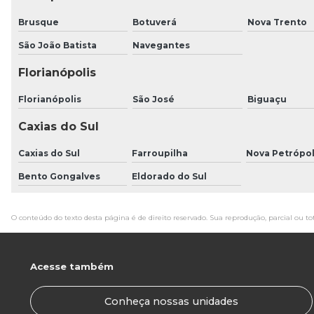
Brusque
Botuverá
Nova Trento
São João Batista
Navegantes
Florianópolis
Florianópolis
São José
Biguaçu
Caxias do Sul
Caxias do Sul
Farroupilha
Nova Petrópol
Bento Gongalves
Eldorado do Sul
O conteúdo do texto desta página é de direito reservado. Sua reprodução, parcial ou to
Acesse também
Conheça nossas unidades