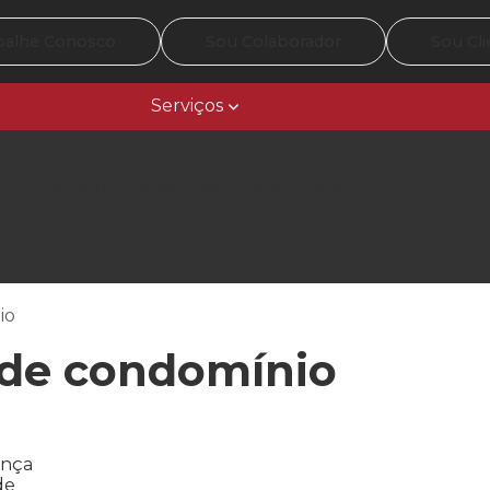
balhe Conosco
Sou Colaborador
Sou Cli
Serviços
al de monitoramento
Serviço de Apoio Florestal
Sistemas de segurança eletrônica
rceirização de serviços, limpeza e manutenção
Vigilância Patrimonial e Pessoal
io
 de condomínio