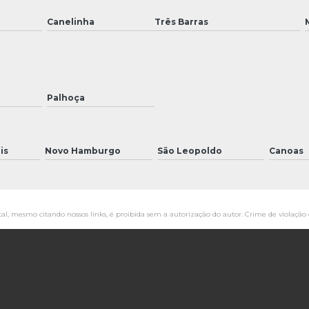
Canelinha
Três Barras
Palhoça
is
Novo Hamburgo
São Leopoldo
Canoas
tal, mesmo citando nossos links, é proibida sem a autorização do autor. Crime de violação 