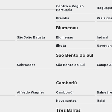
Centro e Região
Itaguaç
Portuária
Prainha
Praia Gr
Blumenau
São João Batista
Blumenau
Indaial
Ilhota
Navegan
São Bento do Sul
Schroeder
São Bento do Sul
Campo A
Camboriú
Alfredo Wagner
Camboriú
Balneár
Navegantes
Itajaí
Três Barras