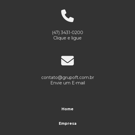
Serviços de portaria limpeza e conservação
Serviços de portaria e recepção
Serviços de portaria remota
(47) 3431-0200
Serviços de portaria e segurança
Clique e ligue
Serviços de portaria e vigilância
Serviços de recepção e portaria
Serviços de terceirização de portaria
contato@grupoft.com.br
Serviços de terceirização de recepção
Envie um E-mail
Serviços terceirizados de limpeza
Serviços terceirizados de portaria
Home
Serviços terceirizados de portaria e limpeza
Empresa
Serviços de vigilância e segurança patrimonial