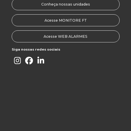
Segurança portaria zeladoria
Conheça nossas unidades
Segurança vigilância patrimonial
Acesse MONITORE FT
Segurança vigilância portaria
Serviço de agente de portaria
Acesse WEB ALARMES
Serviço de limpeza em condomínio
Siga nossas redes sociais
Serviço de limpeza empresarial
Serviço de limpeza em geral
Serviço de limpeza terceirizado
Serviço de limpeza terceirizado preço
Serviço de portaria
Serviço de portaria de condomínio
Serviço de portaria de empresa
Serviço de portaria terceirizado