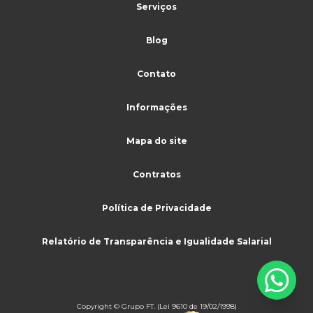
Sistema de monitoramento para cftv
Serviços
Terceirização limpeza
Blog
Terceirização de limpeza para condomínio
Contato
Terceirização de limpeza e conservação
Terceirização de limpeza industrial
Informações
Terceirização de limpeza e portaria
Mapa do site
Terceirização de limpeza preço
Contratos
Terceirização de limpeza predial
Terceirização de mão de obra limpeza
Política de Privacidade
Terceirização de portaria
Relatório de Transparência e Igualidade Salarial
Terceirização de portaria e limpeza
Terceirização de portaria limpeza e serviços
Terceirização de recepção
Copyright © Grupo FT. (Lei 9610 de 19/02/1998)