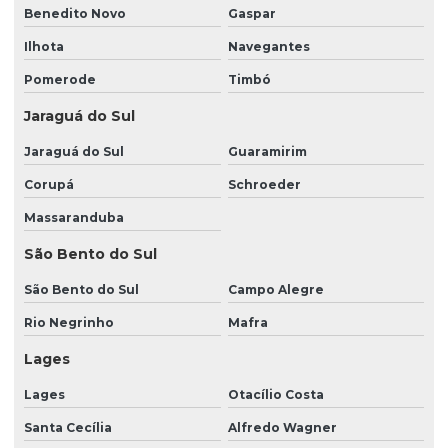
Benedito Novo
Gaspar
Limpeza e conservação de ambientes
Ilhota
Navegantes
Limpeza e conservação de condomínios
Pomerode
Timbó
Limpeza e conservação predial
Jaraguá do Sul
Limpeza e portaria
Jaraguá do Sul
Guaramirim
Limpeza predial em condomínio
Corupá
Schroeder
Limpeza predial externa
Massaranduba
Limpeza predial terceirizada
São Bento do Sul
Monitoramento de cftv
São Bento do Sul
Campo Alegre
Monitoramento portaria remota
Rio Negrinho
Mafra
Orçamento portaria remota
Lages
Orçamento vigilância patrimonial
Lages
Otacílio Costa
Portaria 24 horas
Santa Cecília
Alfredo Wagner