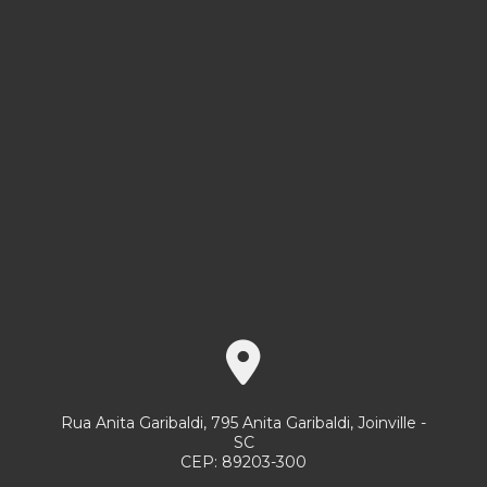
Serviço de portaria e zeladoria
Serviço de recepção
Serviço de recepcionista
Serviço terceirizado de limpeza preço
Serviços gerais portaria
Serviços de limpeza e conservação
Serviços de limpeza e conservação em condomínios
Serviços de limpeza e conservação empresas
Serviços de limpeza empresas
Serviços de limpeza e jardinagem
Rua Anita Garibaldi, 795 Anita Garibaldi, Joinville -
Serviços de portaria 24 horas
SC
CEP: 89203-300
Serviços de portaria e limpeza