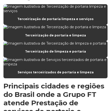
Empresa de portaria e limpeza
Empresa de portaria e recepção
Empresa de portaria terceirizada
Terceirização de portaria limpeza e serviços
Empresa de prestação de serviços de limpeza e conservação
Terceirização de portaria e limpeza
Empresa de prestação de serviços de portaria
Empresa prestadora de serviços de portaria
Terceirização de limpeza e portaria
Empresa que faz limpeza de fachada
Empresa que presta serviço de portaria
Empresa de recepcionista
Serviços terceirizados de portaria e limpeza
Empresa de recepcionista terceirizada
Principais cidades e regiões
Empresa de serviços de portaria
do Brasil onde a Grupo FT
Empresa de terceirização de limpeza
atende Prestação de
Empresa de terceirização de serviços de limpeza