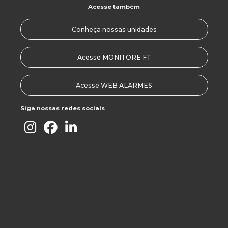
Acesse também
Disparo Falso
Conheça nossas unidades
Expogestão 2017
Faça parte do Grupo FT: Confira as vagas disponíveis
Acesse MONITORE FT
Ginástica Laboral
Acesse WEB ALARMES
Grupo Ft 25 Anos Histórias De Valor
Siga nossas redes sociais
Grupo Ft Em Destaque!
Grupo Ft Na Expogestão 2017
Grupo Ft, 25 Anos. Aprendizado, Desafios E
Conquistas.
Jantar De Posse Ajorpeme
Joinville – 166 Anos