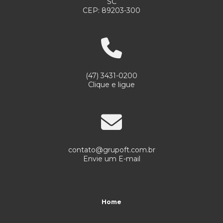
SC
Relatório de Transparência e Igualdade Salarial de
CEP: 89203-300
Mulheres e Homens - 1º Semestre 2026
Sac
Segurança Ao Dirigir: 7 Dicas De Cuidado No Trânsito
(47) 3431-0200
Segurança Em Apartamento: 5 Dicas De Cuidado
Clique e ligue
Segurança Em Bancos: 7 Dicas Para Se Proteger De
Assaltos
Segurança em períodos de férias: cuidados essenciais
para empresas e residências
contato@grupoft.com.br
Envie um E-mail
Segurança Empresarial
Segurança Inteligente: como a tecnologia em
câmeras do Grupo FT transforma a proteção de
Home
pessoas e empresas