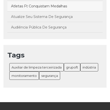
Atletas Ft Conquistam Medalhas
Atualize Seu Sistema De Segurança
Audiência Pública De Segurança
Certificação
Como Cuidamos De Nossos Clientes
Tags
Como Prevenir A Proliferação Do Mosquito E Manter
Seu Jardim Saudável.
Auxiliar de limpeza terceirizada
grupoft
indústria
Comunicação De Alarmes Por Rádio Frequência
monitoramento
segurança
Condomínio Seguro É Com O Grupo Ft.
Conservação De Patrimônio
Diferenciais No Atendimento