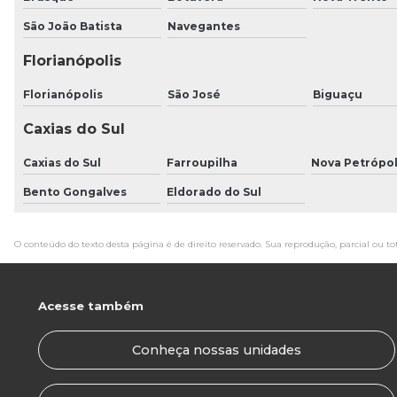
São João Batista
Navegantes
Florianópolis
Florianópolis
São José
Biguaçu
Caxias do Sul
Caxias do Sul
Farroupilha
Nova Petrópol
Bento Gongalves
Eldorado do Sul
O conteúdo do texto desta página é de direito reservado. Sua reprodução, parcial ou to
Acesse também
Conheça nossas unidades