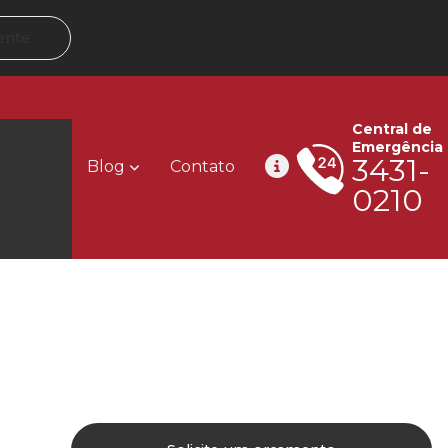
ente
Central de
Emergência
3431-
Blog
Contato
0210