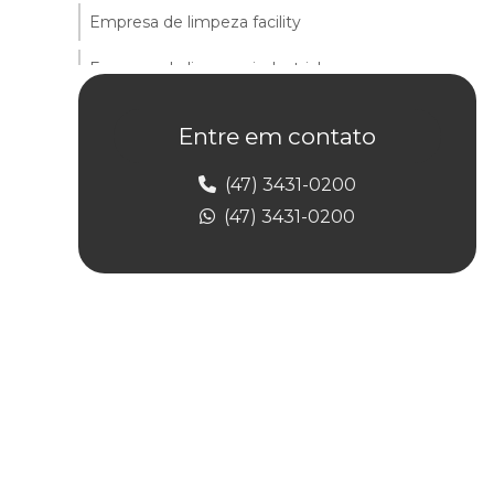
Empresa de limpeza facility
Empresa de limpeza industrial
Empresa de limpeza predial
Entre em contato
Empresa de limpeza predial terceirizada
(47) 3431-0200
Empresa de limpeza de prédios
(47) 3431-0200
Empresa de limpeza profissional
Empresa de limpeza de vidros e fachadas
Empresa de limpeza e zeladoria
Empresa de portaria de condomínio
Empresa de portaria e controlador de acesso
Empresa de portaria e limpeza