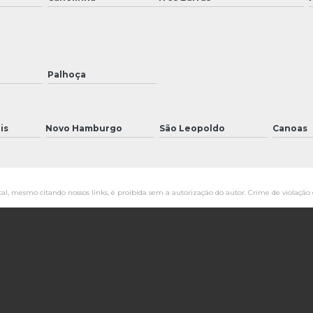
Palhoça
is
Novo Hamburgo
São Leopoldo
Canoas
tal, mesmo citando nossos links, é proibida sem a autorização do autor. Crime de violação 