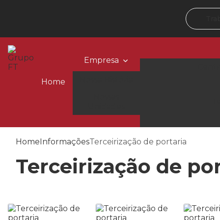
Tra
Empresa
Centr
Nossa História
Home
Nossas
Te
Unidades
Home
Informações
Terceirização de portaria
Terceirização de por