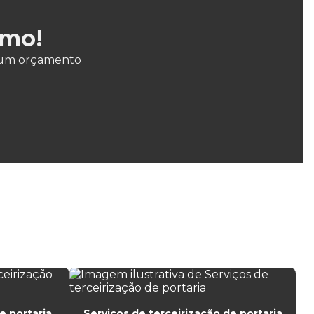
Empresa de terceirização de limpeza
smo!
Empresa de terceirização de serviços de limpeza
ar um orçamento
Empresa terceirizada de limpeza e segurança
Empresa terceirizada recepção
Empresa terceirizada recepcionista
Empresa de vigilância patrimonial
Empresa de vigilante escolta armada
Empresa de zeladoria e portaria
Empresas de limpeza e conservação
Empresas de limpeza e portaria
Empresas de limpeza portaria e segurança
e portaria
Serviços de terceirização de portaria