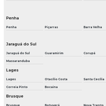
Penha
Penha
Piçarras
Barra Velha
Jaraguá do Sul
Jaraguá do Sul
Guaramirim
Corupá
Massaranduba
Lages
Lages
Otacílio Costa
Santa Cecília
Correia Pinto
Bocaina
Brusque
Brusque
Botuverá
Nova Trento