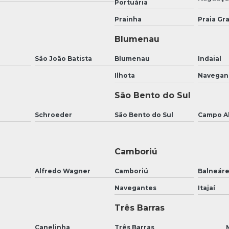
Portuária
Prainha
Praia Gr
Blumenau
São João Batista
Blumenau
Indaial
Ilhota
Navegan
São Bento do Sul
Schroeder
São Bento do Sul
Campo A
Camboriú
Alfredo Wagner
Camboriú
Balneár
Navegantes
Itajaí
Três Barras
Canelinha
Três Barras