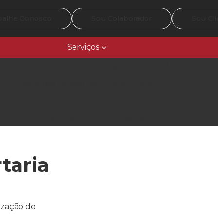
balhe Conosco
Sou Colaborador
Sou Cli
Serviços
al de monitoramento
Serviço de Apoio Florestal
Sistemas de segurança eletrônica
rceirização de serviços, limpeza e manutenção
Vigilância Patrimonial e Pessoal
taria