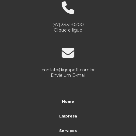
Serviços de portaria limpeza e conservação
Serviços de portaria e recepção
(47) 3431-0200
Serviços de portaria remota
Clique e ligue
Serviços de portaria e segurança
Serviços de portaria e vigilância
Serviços de recepção e portaria
contato@grupoft.com.br
Serviços de terceirização de portaria
Envie um E-mail
Serviços de terceirização de recepção
Serviços terceirizados de limpeza
Home
Serviços terceirizados de portaria
Empresa
Serviços terceirizados de portaria e limpeza
Serviços de vigilância e segurança patrimonial
Serviços