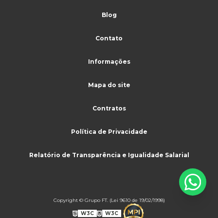
Sistema de monitoramento para cftv
Blog
Terceirização limpeza
Contato
Terceirização de limpeza para condomínio
Terceirização de limpeza e conservação
Informações
Terceirização de limpeza industrial
Mapa do site
Terceirização de limpeza e portaria
Contratos
Terceirização de limpeza preço
Terceirização de limpeza predial
Política de Privacidade
Terceirização de mão de obra limpeza
Relatório de Transparência e Igualidade Salarial
Terceirização de portaria
Terceirização de portaria e limpeza
Terceirização de portaria limpeza e serviços
Copyright © Grupo FT. (Lei 9610 de 19/02/1998)
Terceirização de recepção
W3C
W3C