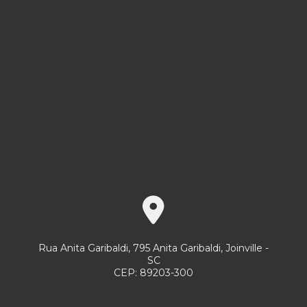
Serviço de portaria terceirizado
Serviço de portaria e zeladoria
Serviço de recepção
Serviço de recepcionista
Serviço terceirizado de limpeza preço
Serviços gerais portaria
Serviços de limpeza e conservação
Serviços de limpeza e conservação em condomínios
Serviços de limpeza e conservação empresas
Serviços de limpeza empresas
Rua Anita Garibaldi, 795 Anita Garibaldi, Joinville -
Serviços de limpeza e jardinagem
SC
CEP: 89203-300
Serviços de portaria 24 horas
Serviços de portaria e limpeza