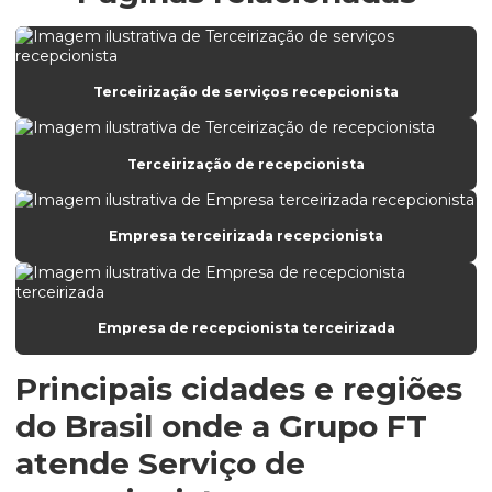
Empresa de portaria e limpeza
Empresa de portaria e recepção
Empresa de portaria terceirizada
Terceirização de serviços recepcionista
Empresa de prestação de serviços de limpeza e conservação
Terceirização de recepcionista
Empresa de prestação de serviços de portaria
Empresa prestadora de serviços de portaria
Empresa terceirizada recepcionista
Empresa que faz limpeza de fachada
Empresa que presta serviço de portaria
Empresa de recepcionista
Empresa de recepcionista terceirizada
Empresa de recepcionista terceirizada
Principais cidades e regiões
Empresa de serviços de portaria
do Brasil onde a Grupo FT
Empresa de terceirização de limpeza
atende Serviço de
Empresa de terceirização de serviços de limpeza