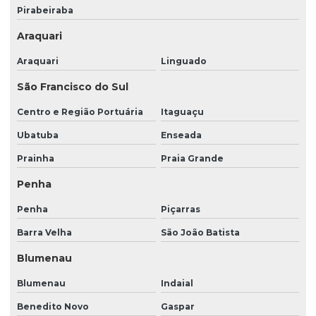
Empresas que prestam serviços de limpeza
Pirabeiraba
Empresas de recepção e atendimento
Araquari
Empresas de segurança e limpeza
Araquari
Linguado
Empresas de serviços de limpeza e conservação
São Francisco do Sul
Empresas de terceirização de portaria e limpeza
Centro e Região Portuária
Itaguaçu
Empresas terceirizadas de limpeza
Ubatuba
Enseada
Prainha
Praia Grande
Empresas terceirizadas de limpeza e conservação
Penha
Empresas terceirizadas de limpeza e portaria
Penha
Piçarras
Empresas terceirizadas de portaria e limpeza
Barra Velha
São João Batista
Imagens de monitoramento
Blumenau
Imagens de monitoramento por câmeras
Blumenau
Indaial
Limpeza condomínios escritórios
Benedito Novo
Gaspar
Limpeza de condomínios preços