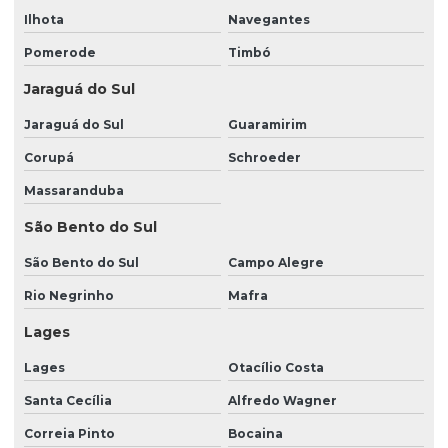
Ilhota
Navegantes
Limpeza e conservação de ambientes
Pomerode
Timbó
Limpeza e conservação de condomínios
Jaraguá do Sul
Limpeza e conservação predial
Jaraguá do Sul
Guaramirim
Limpeza e portaria
Corupá
Schroeder
Limpeza predial em condomínio
Massaranduba
Limpeza predial externa
São Bento do Sul
Limpeza predial terceirizada
São Bento do Sul
Campo Alegre
Monitoramento de cftv
Rio Negrinho
Mafra
Monitoramento portaria remota
Lages
Orçamento portaria remota
Lages
Otacílio Costa
Orçamento vigilância patrimonial
Santa Cecília
Alfredo Wagner
Portaria 24 horas
Correia Pinto
Bocaina