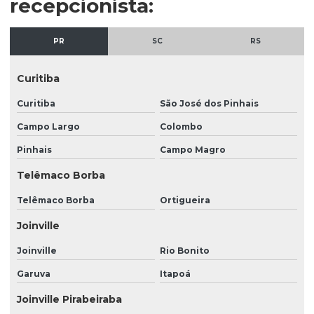
recepcionista:
Empresa terceirizada de limpeza e segurança
PR
SC
RS
Empresa terceirizada recepção
Empresa terceirizada recepcionista
Curitiba
Empresa de vigilância patrimonial
Curitiba
São José dos Pinhais
Empresa de vigilante escolta armada
Campo Largo
Colombo
Empresa de zeladoria e portaria
Pinhais
Campo Magro
Empresas de limpeza e conservação
Telêmaco Borba
Empresas de limpeza e portaria
Telêmaco Borba
Ortigueira
Empresas de limpeza portaria e segurança
Joinville
Empresas de portaria em hospital
Joinville
Rio Bonito
Empresas de portaria remota
Garuva
Itapoá
Empresas que oferecem serviços de limpeza
Joinville Pirabeiraba