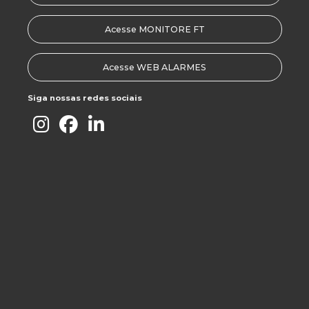
Segurança portaria zeladoria
Acesse MONITORE FT
Segurança vigilância patrimonial
Segurança vigilância portaria
Acesse WEB ALARMES
Serviço de agente de portaria
Siga nossas redes sociais
Serviço de limpeza em condomínio
Serviço de limpeza empresarial
Serviço de limpeza em geral
Serviço de limpeza terceirizado
Serviço de limpeza terceirizado preço
Serviço de portaria
Serviço de portaria de condomínio
Serviço de portaria de empresa