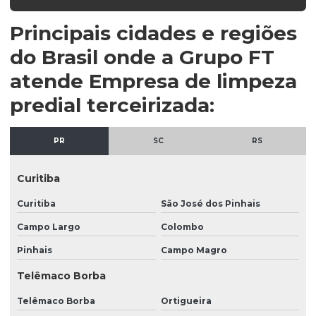
Empresa de recepcionista
Principais cidades e regiões
Empresa de recepcionista terceirizada
do Brasil onde a Grupo FT
Empresa de serviços de portaria
atende Empresa de limpeza
Empresa de terceirização de limpeza
predial terceirizada:
Empresa de terceirização de serviços de limpeza
PR
SC
RS
Empresa terceirizada de limpeza e segurança
Empresa terceirizada recepção
Curitiba
Empresa terceirizada recepcionista
Curitiba
São José dos Pinhais
Empresa de vigilância patrimonial
Campo Largo
Colombo
Empresa de vigilante escolta armada
Pinhais
Campo Magro
Empresa de zeladoria e portaria
Telêmaco Borba
Empresas de limpeza e conservação
Telêmaco Borba
Ortigueira