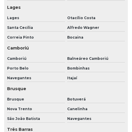
Monitoramento de cftv
Lages
Monitoramento portaria remota
Lages
Otacílio Costa
Orçamento portaria remota
Santa Cecília
Alfredo Wagner
Orçamento vigilância patrimonial
Correia Pinto
Bocaina
Portaria 24 horas
Camboriú
Portaria 24 horas preço
Camboriú
Balneáreo Camboriú
Portaria 24 horas terceirizada
Porto Belo
Bombinhas
Preço de portaria 24 horas
Navegantes
Itajaí
Brusque
Preço de portaria remota
Prestação de serviço de recepção
Brusque
Botuverá
Nova Trento
Canelinha
Prestação de serviços de limpeza
São João Batista
Navegantes
Prestação de serviços de limpeza e conservação
Três Barras
Prestação de serviços de portaria