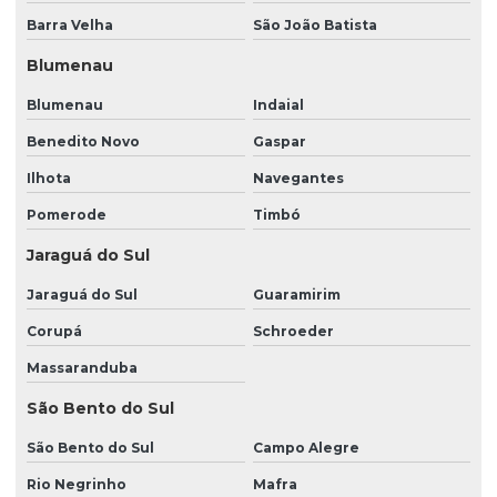
Barra Velha
São João Batista
Empresas terceirizadas de portaria e limpeza
Blumenau
Imagens de monitoramento
Blumenau
Indaial
Imagens de monitoramento por câmeras
Benedito Novo
Gaspar
Limpeza condomínios escritórios
Ilhota
Navegantes
Limpeza de condomínios preços
Pomerode
Timbó
Limpeza e conservação de ambientes
Jaraguá do Sul
Limpeza e conservação de condomínios
Jaraguá do Sul
Guaramirim
Limpeza e conservação predial
Corupá
Schroeder
Limpeza e portaria
Massaranduba
Limpeza predial em condomínio
São Bento do Sul
Limpeza predial externa
São Bento do Sul
Campo Alegre
Limpeza predial terceirizada
Rio Negrinho
Mafra