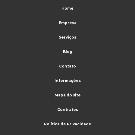
Serviços de terceirização de recepção
Home
Serviços terceirizados de limpeza
Empresa
Serviços terceirizados de portaria
Serviços terceirizados de portaria e limpeza
Serviços
Serviços de vigilância e segurança patrimonial
Blog
Sistema de monitoramento para cftv
Contato
Terceirização limpeza
Terceirização de limpeza para condomínio
Informações
Terceirização de limpeza e conservação
Mapa do site
Terceirização de limpeza industrial
Contratos
Terceirização de limpeza e portaria
Terceirização de limpeza preço
Política de Privacidade
Terceirização de limpeza predial