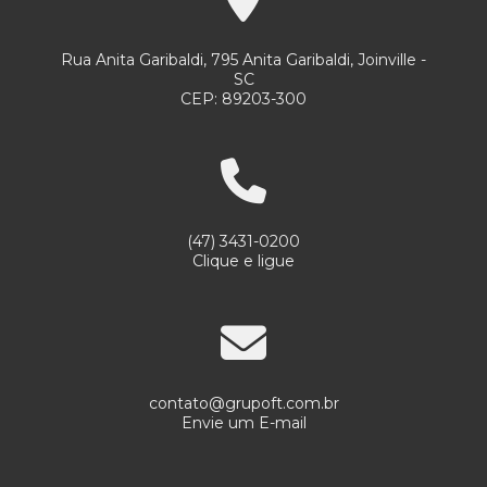
Serviços de limpeza e conservação empresas
Rua Anita Garibaldi, 795 Anita Garibaldi, Joinville -
Serviços de limpeza empresas
SC
CEP: 89203-300
Serviços de limpeza e jardinagem
Serviços de portaria 24 horas
Serviços de portaria e limpeza
Serviços de portaria limpeza e conservação
(47) 3431-0200
Serviços de portaria e recepção
Clique e ligue
Serviços de portaria remota
Serviços de portaria e segurança
Serviços de portaria e vigilância
contato@grupoft.com.br
Serviços de recepção e portaria
Envie um E-mail
Serviços de terceirização de portaria