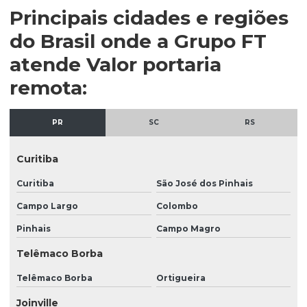
Empresa de recepcionista
Principais cidades e regiões
Empresa de recepcionista terceirizada
do Brasil onde a Grupo FT
Empresa de serviços de portaria
atende Valor portaria
Empresa de terceirização de limpeza
remota:
Empresa de terceirização de serviços de limpeza
PR
SC
RS
Empresa terceirizada de limpeza e segurança
Empresa terceirizada recepção
Curitiba
Empresa terceirizada recepcionista
Curitiba
São José dos Pinhais
Empresa de vigilância patrimonial
Campo Largo
Colombo
Empresa de vigilante escolta armada
Pinhais
Campo Magro
Empresa de zeladoria e portaria
Telêmaco Borba
Empresas de limpeza e conservação
Telêmaco Borba
Ortigueira
Empresas de limpeza e portaria
Joinville