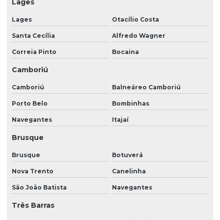
Lages
Monitoramento portaria remota
Lages
Otacílio Costa
Orçamento portaria remota
Santa Cecília
Alfredo Wagner
Orçamento vigilância patrimonial
Correia Pinto
Bocaina
Portaria 24 horas
Camboriú
Portaria 24 horas preço
Camboriú
Balneáreo Camboriú
Portaria 24 horas terceirizada
Porto Belo
Bombinhas
Preço de portaria 24 horas
Navegantes
Itajaí
Brusque
Preço de portaria remota
Prestação de serviço de recepção
Brusque
Botuverá
Nova Trento
Canelinha
Prestação de serviços de limpeza
São João Batista
Navegantes
Prestação de serviços de limpeza e conservação
Três Barras
Prestação de serviços de portaria