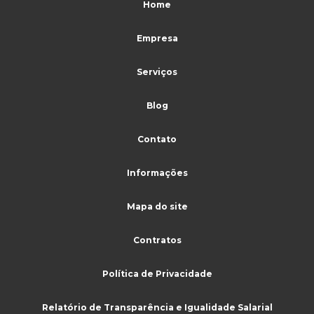
Home
Serviços terceirizados de limpeza
Empresa
Serviços terceirizados de portaria
Serviços terceirizados de portaria e limpeza
Serviços
Serviços de vigilância e segurança patrimonial
Blog
Sistema de monitoramento para cftv
Contato
Terceirização limpeza
Terceirização de limpeza para condomínio
Informações
Terceirização de limpeza e conservação
Mapa do site
Terceirização de limpeza industrial
Contratos
Terceirização de limpeza e portaria
Terceirização de limpeza preço
Política de Privacidade
Terceirização de limpeza predial
Relatório de Transparência e Igualidade Salarial